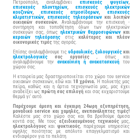
Πετρούπολη, αναλαμβάνει
επισκευές ψυγείων
,
επισκευές πλυντηρίων
,
επισκευές ηλεκτρικών
κουζινών
,
επισκευές ατμοσίδερων
,
επισκευές
κλιματιστικών
,
επισκευές τηλεοράσεων
και λοιπών
οικιακών συσκευών.
Αναλαμβάνουμε την επισκευή -
συντήρηση και τοποθέτηση όλων των ηλεκτρικών
συσκευών σας, όπως
ηλεκτρικών θερμοσιφώνων
και
κεραιών τηλεόρασης
στις
καλύτερες και πλέον
οικονομικές τιμές
της αγοράς.
Επίσης αναλαμβάνουμε τις
υδραυλικές
,
ξυλουργικές
και
ηλεκτρολογικές
σας εργασίες
, όπως και
αναλαμβάνουμε την
ανακαίνιση ή ανακατασκευή
του
χώρου σας.
Η εταιρεία μας δραστηριοποιείται στο χώρο του service
οικιακών συσκευών, εδώ και
18 χρόνια.
Η πολυετής μας
πείρα, καθώς και η άρτια τεχνογνωσία μας, μας έχει
αναδείξει ως
πρώτη σας επιλογή
και σας ευχαριστούμε
θερμά γι’ αυτό.
Παρέχουμε άμεση και έγκαιρη 24ωρη εξυπηρέτηση,
μοναδικό service και χαμηλές, ανεπανάληπτες τιμές!
Καλέστε μας στο χώρο σας και θα βρεθούμε άμεσα
κοντά σας. Με τους
εξειδικευμένους τεχνικούς
μας,
ηλεκτρολόγους
και
ψυκτικούς
, παρέχουμε υπηρεσίες
υψηλής ποιότητας με απόλυτο επαγγελματισμό και
ενδιαφέρον για το πελάτη.