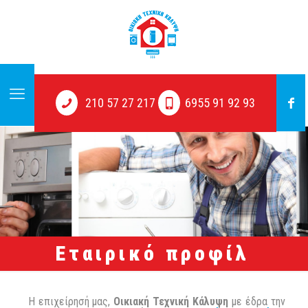
210 57 27 217
6955 91 92 93
Εταιρικό προφίλ
Η επιχείρησή μας,
Οικιακή Τεχνική Κάλυψη
με έδρα την